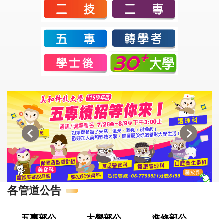
各管道公告
五專部公
大學部公
進修部公