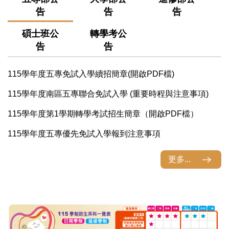
告
告
告
碩士班公
轉學考公
告
告
115學年度五專免試入學續招簡章(開啟PDF檔)
115學年度南區五專聯合免試入學 (重要時程與注意事項)
115學年度第1學期轉學考試招生簡章（開啟PDF檔）
115學年度五專優先免試入學報到注意事項
更多...