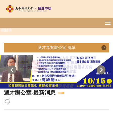
跳
到
主
要
內
容
區
選才專案辦公室-清單
簡介與沿革
團隊成員
活動花絮
選才辦公室-最新消息
相關連結