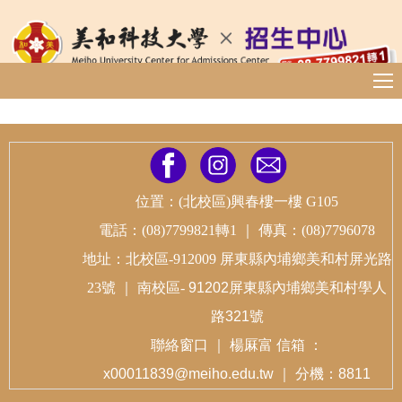
跳
到
主
要
內
容
區
位置：(北校區)興春樓一樓 G105
電話：(08)7799821轉1
｜
傳真：(08)7796078
地址：北校區-912009 屏東縣內埔鄉美和村屏光路
23號
｜
南校區-
91202屏東縣內埔鄉美和村學人
路321號
聯絡窗口
｜
楊厤富 信箱
：
x00011839@meiho.edu.tw ｜ 分機：8811